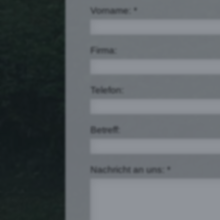
Vorname: *
Firma:
Telefon:
Betreff:
Nachricht an uns: *