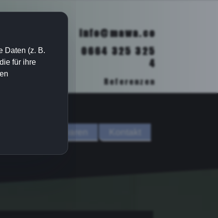
info@mawa.co
0664 325 325
 Daten (z. B.
4
e für ihre
ien
Referenzen
ih
Handelswaren
Kontakt