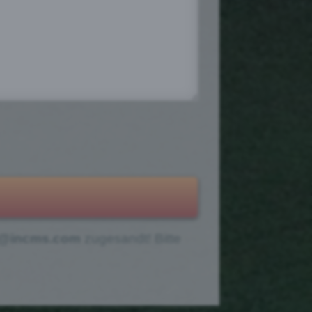
y@incms.com
zu­ge­sandt! Bitte