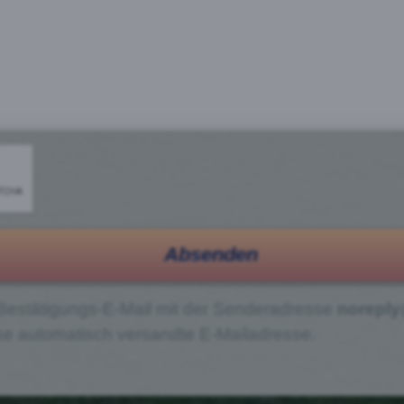
Absenden
e Bestätigungs-E-Mail mit der Sender­ad­res­se
norepl
se automatisch versandte E‑Mailadresse.