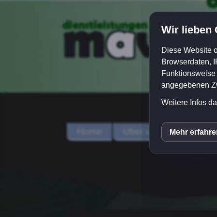
m
w
Dienstleistungen
a
a
Wir lieben
Diese Website o
Browserdaten, I
Funktionsweise e
angegebenen Zwe
Weitere Infos da
Home
Über uns
Dienstle
Mehr erfahr
inCM
Mato
Yout