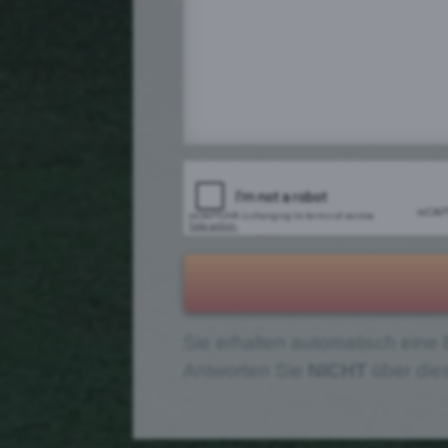
Sie erhalten au­to­ma­tisch ein
Antworten Sie
NICHT
über die