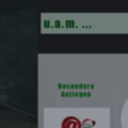
Face
u.a.m. ...
Besondere
Anliegen