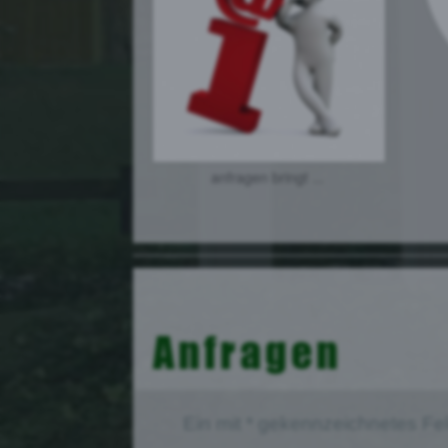
anfragen bringt ...
Anfragen
Ein mit * gekennzeichnetes Feld 