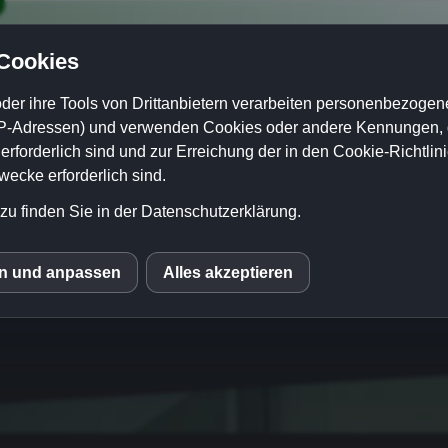
 Cookies
der ihre Tools von Drittanbietern verarbeiten personenbezogene
P-Adressen) und verwenden Cookies oder andere Kennungen, di
rforderlich sind und zur Erreichung der in den Cookie-Richtlin
cke erforderlich sind.
zu finden Sie in der Datenschutzerklärung.
istung Service
Personalleasing
Geräteverle
en und anpassen
Alles akzeptieren
S
mo (Piwik)
ube