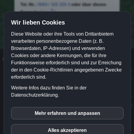
Tel.‑Nr.:
0664 / 325 325 4
oder über dieses
Formular
hier
Wir lieben Cookies
Diese Website oder ihre Tools von Drittanbietern
verarbeiten personenbezogene Daten (z. B.
Browserdaten, IP-Adressen) und verwenden
Cookies oder andere Kennungen, die für ihre
© 2026 by:
mawa Dienstleistungen GmbH
Funktionsweise erforderlich sind und zur Erreichung
der in den Cookie-Richtlinien angegebenen Zwecke
|
Impressum
|
Datenschutz
|
Haftungsausschluss
|
erforderlich sind.
Datenschutzeinstellungen
|
AGB
|
Home
|
Kontakt
|
Weitere Infos dazu finden Sie in der
Datenschutzerklärung.
Webdesign: by
KITTL4web.design
Online-Marketing: by
KITTL4web
Mehr erfahren und anpassen
inCMS
Alles akzeptieren