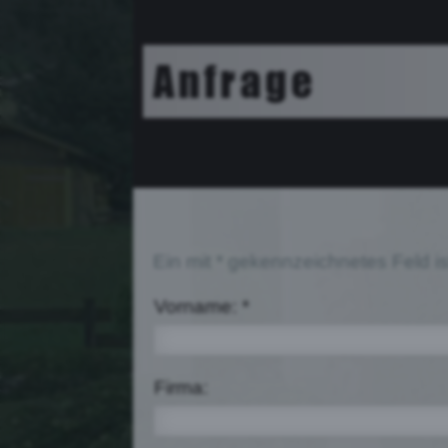
Face
Anfrage
Ein mit * gekennzeichnetes Feld ist
Vorname: *
Firma: