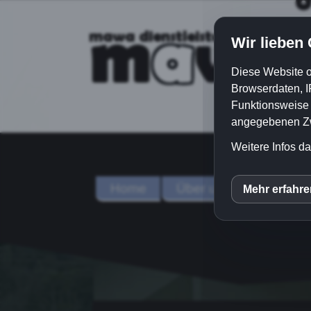
m
w
mawa Dienstleistungen GmbH
a
a
Wir lieben
Diese Website o
Browserdaten, I
Funktionsweise e
angegebenen Zwe
Weitere Infos da
Home
Über uns
Dienstle
Mehr erfahr
inCM
Mato
Yout