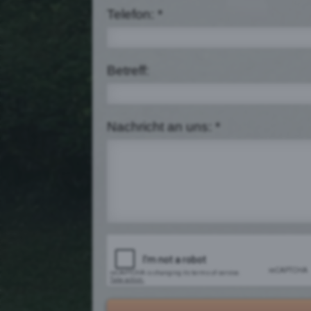
Telefon: *
Betreff:
Nachricht an uns: *