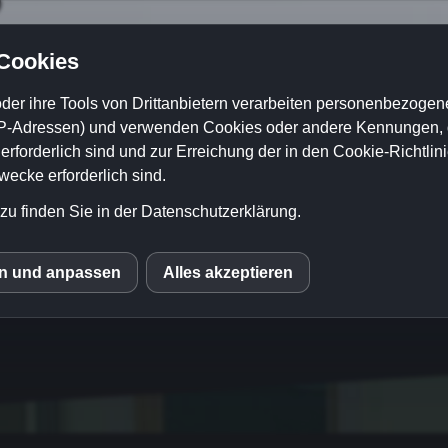
 Cookies
der ihre Tools von Drittanbietern verarbeiten personenbezogene
P-Adressen) und verwenden Cookies oder andere Kennungen, di
rforderlich sind und zur Erreichung der in den Cookie-Richtlin
cke erforderlich sind.
zu finden Sie in der Datenschutzerklärung.
istung Service
Personalleasing
Geräteverle
en und anpassen
Alles akzeptieren
S
mo (Piwik)
ube