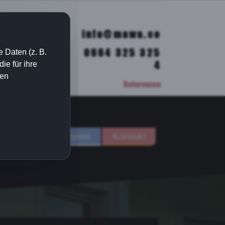
info@mawa.co
0664 325 325
 Daten (z. B.
4
e für ihre
ien
Referenzen
ih
Handelswaren
Kontakt